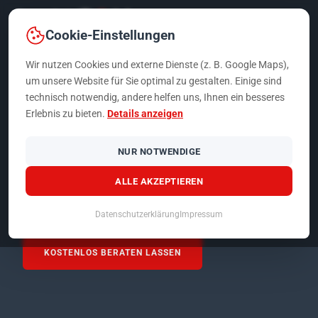
Cookie-Einstellungen
Wir nutzen Cookies und externe Dienste (z. B. Google Maps),
um unsere Website für Sie optimal zu gestalten. Einige sind
technisch notwendig, andere helfen uns, Ihnen ein besseres
G&H
Erlebnis zu bieten.
Details anzeigen
GRUPPE
›
SICHERHEITSSYSTEME
›
SPRACHALARMANLAGEN
(SAA)
NUR NOTWENDIGE
SPRACHALARMANLAGEN (SAA)
ALLE AKZEPTIEREN
Für eine bessere Evakuierung im Brandfall
Datenschutzerklärung
Impressum
KOSTENLOS BERATEN LASSEN