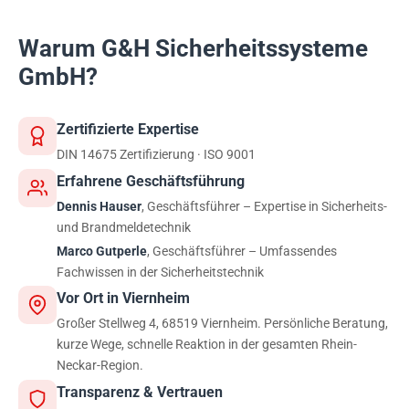
höhere Sicherheitsanforderungen erfüllen, etwa
Sprachalarmierung aus. Wir planen und
redundante Verstärker und Notstromversorgung.
installieren beide Systeme aufeinander
Warum G&H Sicherheitssysteme
abgestimmt.
GmbH?
Zertifizierte Expertise
DIN 14675 Zertifizierung · ISO 9001
Erfahrene Geschäftsführung
Dennis Hauser
, Geschäftsführer – Expertise in Sicherheits-
und Brandmeldetechnik
Marco Gutperle
, Geschäftsführer – Umfassendes
Fachwissen in der Sicherheitstechnik
Vor Ort in Viernheim
Großer Stellweg 4, 68519 Viernheim. Persönliche Beratung,
kurze Wege, schnelle Reaktion in der gesamten Rhein-
Neckar-Region.
Transparenz & Vertrauen