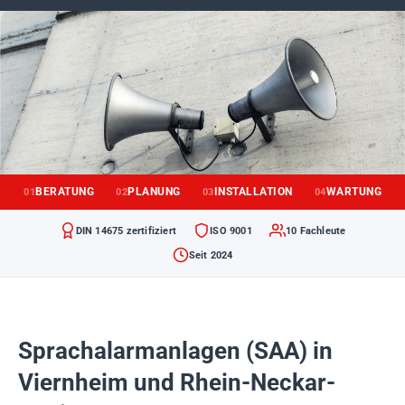
BERATUNG
PLANUNG
INSTALLATION
WARTUNG
01
02
03
04
DIN 14675 zertifiziert
ISO 9001
10 Fachleute
Seit 2024
Sprachalarmanlagen (SAA) in
Viernheim und Rhein-Neckar-