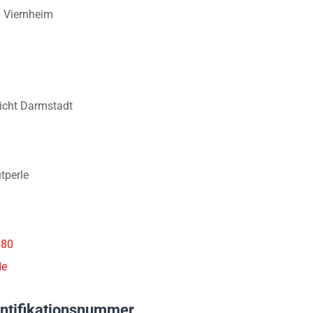
9 Viernheim
icht Darmstadt
tperle
580
de
ntifikationsnummer