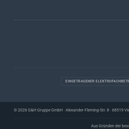
EINGETRAGENER ELEKTROFACHBET
© 2026 G&H Gruppe GmbH · Alexander-Fleming-Str. 8 · 68519 Vi
Aus Gründen der bess