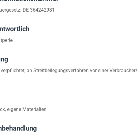
uergesetz: DE 364242981
ntwortlich
tperle
ung
r verpflichtet, an Streitbeilegungsverfahren vor einer Verbraucher
ck, eigene Materialien
chbehandlung