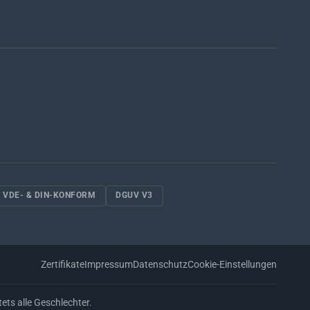
VDE- & DIN-KONFORM
DGUV V3
Zertifikate
Impressum
Datenschutz
Cookie-Einstellungen
ts alle Geschlechter.