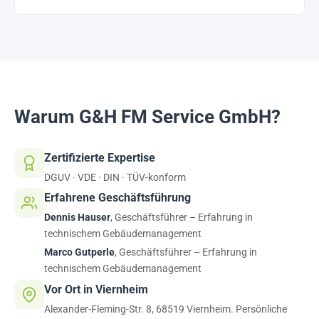
um Schnittstellenkonflikte frühzeitig zu erkennen
überwachen die Qualität bis zur Abnahme.
und eine präzise Dokumentation zu gewährleisten.
Ja, wir bieten Projektsteuerung und Bauleitung für
TGA-Projekte (Technische Gebäudeausrüstung)
an. Das umfasst Terminplanung,
Qualitätskontrolle und Kostenkontrolle.
Warum G&H FM Service GmbH?
Zertifizierte Expertise
DGUV · VDE · DIN · TÜV-konform
Erfahrene Geschäftsführung
Dennis Hauser
, Geschäftsführer – Erfahrung in
technischem Gebäudemanagement
Marco Gutperle
, Geschäftsführer – Erfahrung in
technischem Gebäudemanagement
Vor Ort in Viernheim
Alexander-Fleming-Str. 8, 68519 Viernheim. Persönliche