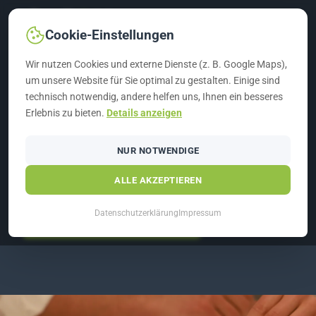
Cookie-Einstellungen
Wir nutzen Cookies und externe Dienste (z. B. Google Maps),
um unsere Website für Sie optimal zu gestalten. Einige sind
technisch notwendig, andere helfen uns, Ihnen ein besseres
G&H GRUPPE
›
FM SERVICE
›
PROJEKTIERUNG
Erlebnis zu bieten.
Details anzeigen
PROJEKTIERUNG
NUR NOTWENDIGE
Schafft Struktur und Effizienz
ALLE AKZEPTIEREN
Datenschutzerklärung
Impressum
KOSTENLOS BERATEN LASSEN