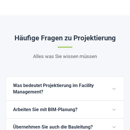
Häufige Fragen zu Projektierung
Alles was Sie wissen müssen
Was bedeutet Projektierung im Facility
Management?
Projektierung umfasst die Detailplanung,
Arbeiten Sie mit BIM-Planung?
Koordination und Umsetzung gebäudetechnischer
Maßnahmen. Wir erstellen Ausführungspläne,
Ja, wir setzen CAD- und BIM-gestützte Planung ein,
Übernehmen Sie auch die Bauleitung?
koordinieren alle beteiligten Gewerke und