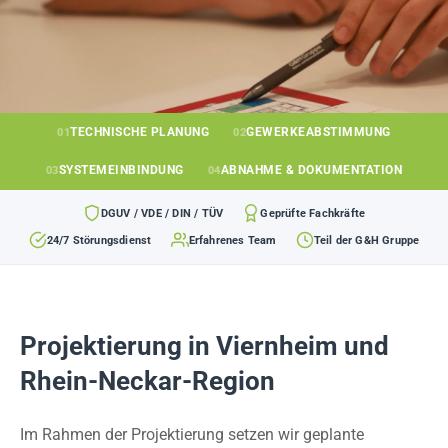
TECHNISCHE PLANUNG
GEWERKEABSTIMMUNG
01
02
SYSTEMEINBINDUNG
ABNAHME & DOKUMENTATION
03
04
DGUV / VDE / DIN / TÜV
Geprüfte Fachkräfte
24/7 Störungsdienst
Erfahrenes Team
Teil der G&H Gruppe
Projektierung in Viernheim und
Rhein-Neckar-Region
Im Rahmen der Projektierung setzen wir geplante