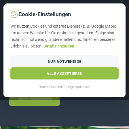
Cookie-Einstellungen
Wir nutzen Cookies und externe Dienste (z. B. Google Maps),
um unsere Website für Sie optimal zu gestalten. Einige sind
technisch notwendig, andere helfen uns, Ihnen ein besseres
Erlebnis zu bieten.
Details anzeigen
G&H GRUPPE
›
FM SERVICE
›
KARRIERE
KARRIERE
NUR NOTWENDIGE
ALLE AKZEPTIEREN
G&H FM Service GmbH – Werde Teil unseres Teams
Datenschutzerklärung
Impressum
JETZT BEWERBEN