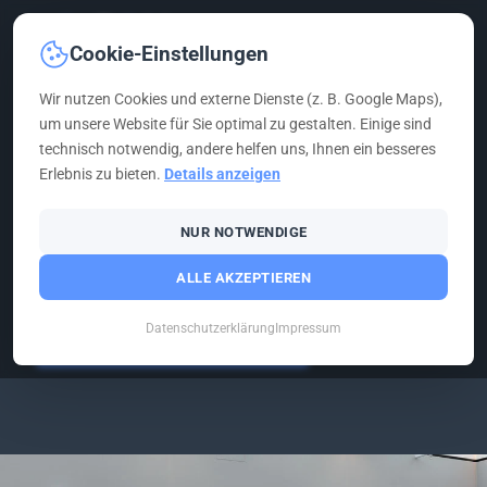
Cookie-Einstellungen
Wir nutzen Cookies und externe Dienste (z. B. Google Maps),
um unsere Website für Sie optimal zu gestalten. Einige sind
technisch notwendig, andere helfen uns, Ihnen ein besseres
G&H GRUPPE
›
ELEKTROTECHNIK
›
MEDIENTECHNIK
Erlebnis zu bieten.
Details anzeigen
MEDIENTECHNIK
NUR NOTWENDIGE
Perfekte Bild- und Tonqualität für jeden Anlass
ALLE AKZEPTIEREN
Datenschutzerklärung
Impressum
KOSTENLOS BERATEN LASSEN